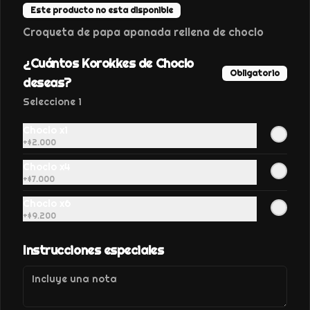
Este producto no esta disponible
Croqueta de papa apanada rellena de choclo
¿Cuántos Korokkes de Choclo
Obligatorio
deseas?
Conócenos
Seleccione 1
Despacho
Choclo x1
+
$2.000
Términos y condiciones
Política de privacidad
Choclo x4
+
$7.000
Redes sociales
Choclo x6
+
$9.200
Instagram
Instrucciones especiales
Mi cuenta
Pedir