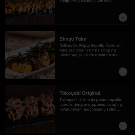
Tempura (Tenkasu), Cebollín, 
Mayonesa Y Salsa Takoyaki
Shoyu Tako
Relleno De Pulpo, Repollo, Cebollín, 
Jengibre Japonés Y De Topping 
Salsa Shoyu, Caldo Dashi Y Nori.
Takoyaki Original
Takoyaki relleno de pulpo, repollo, 
cebollín, jengibre japonés, topping 
katsuobushi, mayonesa y salsa 
takoyaki.