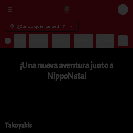
Abrir menu de navegación
Logi
¿Dónde quieres pedir?
oba Grande
Korokke
Postres
Bebidas
Ramune
¡Una nueva aventura junto a
NippoNeta!
Takoyakis