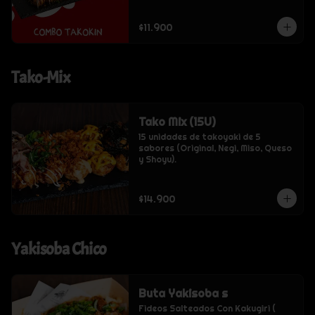
$11.900
Tako-Mix
Tako Mix (15U)
15 unidades de takoyaki de 5 
sabores (Original, Negi, Miso, Queso 
y Shoyu).
$14.900
Yakisoba Chico
Buta Yakisoba s
Fideos Salteados Con Kakugiri ( 