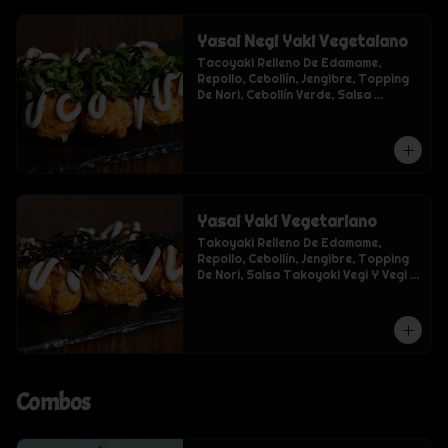
Yasai Negi Yaki Vegetaiano
Tacoyaki Relleno De Edamame, 
Repollo, Cebollín, Jengibre, Topping 
De Nori, Cebollín Verde, Salsa 
Takoyaki Vegi Y Vegi Mayo.
Yasai Yaki Vegetariano
Takoyaki Relleno De Edamame, 
Repollo, Cebollín, Jengibre, Topping 
De Nori, Salsa Takoyaki Vegi Y Vegi 
Mayo
Combos