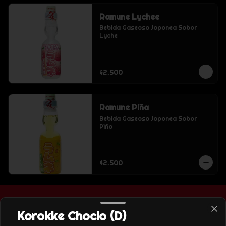
Ramune Lychee
Bebida Gaseosa Japonea Sabor 
Lyche
$2.500
Ramune Piña
Bebida Gaseosa Japonea Sabor 
Piña
$2.500
Korokke Choclo (D)