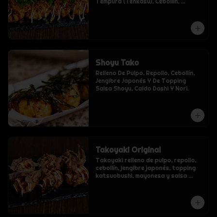
Tempura (Tenkasu), Cebollín, 
Mayonesa Y Salsa Takoyaki
Shoyu Tako
Relleno De Pulpo, Repollo, Cebollín, 
Jengibre Japonés Y De Topping 
Salsa Shoyu, Caldo Dashi Y Nori.
Takoyaki Original
Takoyaki relleno de pulpo, repollo, 
cebollín, jengibre japonés, topping 
katsuobushi, mayonesa y salsa 
takoyaki.