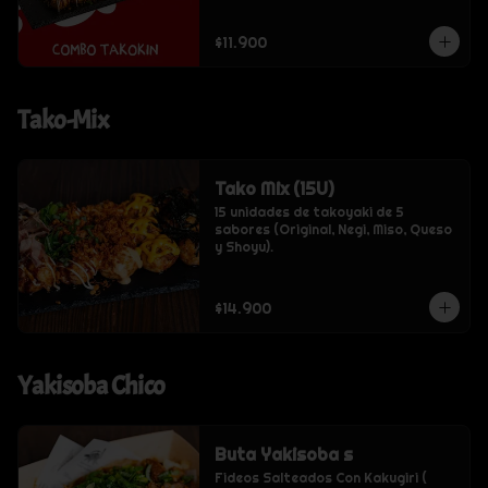
$11.900
Tako-Mix
Tako Mix (15U)
15 unidades de takoyaki de 5 
sabores (Original, Negi, Miso, Queso 
y Shoyu).
$14.900
Yakisoba Chico
Buta Yakisoba s
Fideos Salteados Con Kakugiri ( 