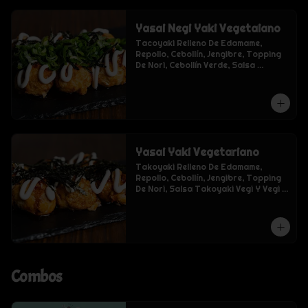
Yasai Negi Yaki Vegetaiano
Tacoyaki Relleno De Edamame, 
Repollo, Cebollín, Jengibre, Topping 
De Nori, Cebollín Verde, Salsa 
Takoyaki Vegi Y Vegi Mayo.
Yasai Yaki Vegetariano
Takoyaki Relleno De Edamame, 
Repollo, Cebollín, Jengibre, Topping 
De Nori, Salsa Takoyaki Vegi Y Vegi 
Mayo
Combos