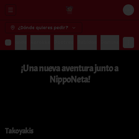
Abrir menu de navegación
Logi
¿Dónde quieres pedir?
oba Grande
Korokke
Postres
Bebidas
Ramune
¡Una nueva aventura junto a
NippoNeta!
Takoyakis