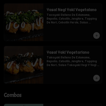
Yasai Negi Yaki Vegetaiano
Tacoyaki Relleno De Edamame, 
Repollo, Cebollín, Jengibre, Topping 
De Nori, Cebollín Verde, Salsa 
Takoyaki Vegi Y Vegi Mayo.
Yasai Yaki Vegetariano
Takoyaki Relleno De Edamame, 
Repollo, Cebollín, Jengibre, Topping 
De Nori, Salsa Takoyaki Vegi Y Vegi 
Mayo
Combos