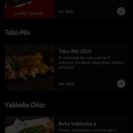
$11.900
Tako-Mix
Tako Mix (15U)
15 unidades de takoyaki de 5 
sabores (Original, Negi, Miso, Queso 
y Shoyu).
$14.900
Yakisoba Chico
Buta Yakisoba s
Fideos Salteados Con Kakugiri ( 