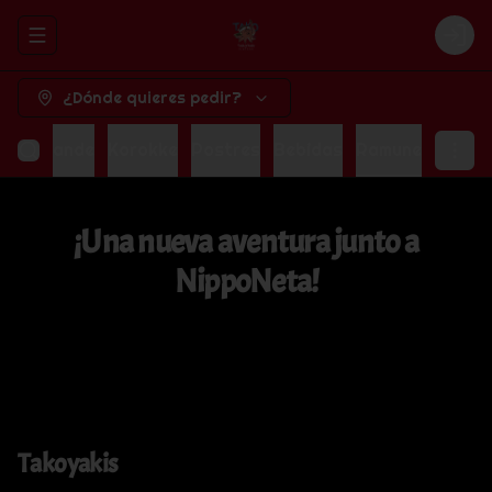
Abrir menu de navegación
Logi
¿Dónde quieres pedir?
oba Grande
Korokke
Postres
Bebidas
Ramune
¡Una nueva aventura junto a
NippoNeta!
Takoyakis