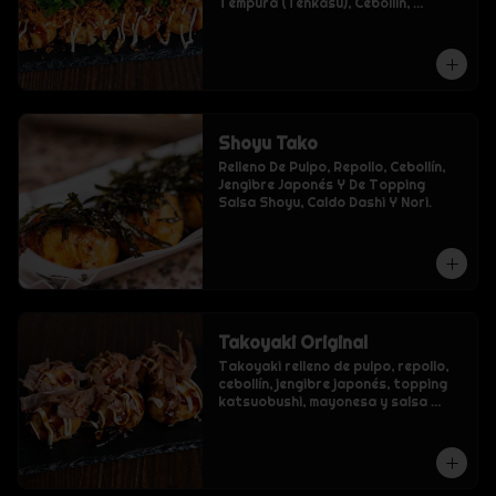
Tempura (Tenkasu), Cebollín, 
Mayonesa Y Salsa Takoyaki
Shoyu Tako
Relleno De Pulpo, Repollo, Cebollín, 
Jengibre Japonés Y De Topping 
Salsa Shoyu, Caldo Dashi Y Nori.
Takoyaki Original
Takoyaki relleno de pulpo, repollo, 
cebollín, jengibre japonés, topping 
katsuobushi, mayonesa y salsa 
takoyaki.