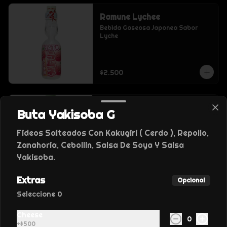
Ramune Lychee
Bebida Gaseosa Japonea Sabor 
Lyche
$2.500
Ramune Piña
Buta Yakisoba G
Bebida Gaseosa Japonea Sabor 
Piña
Fideos Salteados Con Kakugiri ( Cerdo ), Repollo,
Zanahoria, Cebollin, Salsa De Soya Y Salsa
Yakisoba.
$2.500
Extras
Opcional
Seleccione 0
Cheese
0
+
$500