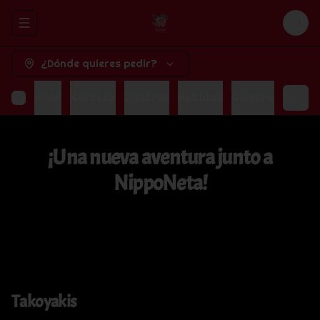
Abrir menu de navegación
Logi
¿Dónde quieres pedir?
oba Grande
Korokke
Postres
Bebidas
Ramune
¡Una nueva aventura junto a
NippoNeta!
Takoyakis