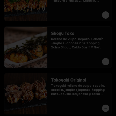
Tempura (Tenkasu), Cebollín, 
Mayonesa Y Salsa Takoyaki
Shoyu Tako
Relleno De Pulpo, Repollo, Cebollín, 
Jengibre Japonés Y De Topping 
Salsa Shoyu, Caldo Dashi Y Nori.
Takoyaki Original
Takoyaki relleno de pulpo, repollo, 
cebollín, jengibre japonés, topping 
katsuobushi, mayonesa y salsa 
takoyaki.