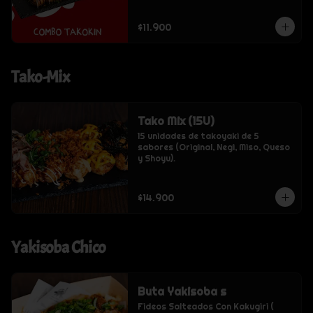
$11.900
Tako-Mix
Tako Mix (15U)
15 unidades de takoyaki de 5 
sabores (Original, Negi, Miso, Queso 
y Shoyu).
$14.900
Yakisoba Chico
Buta Yakisoba s
Fideos Salteados Con Kakugiri ( 